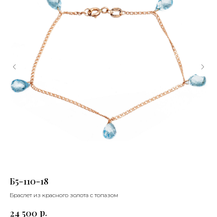
Б5-110-18
Б5
Браслет из красного золота с топазом
Бра
р.
24 500
23