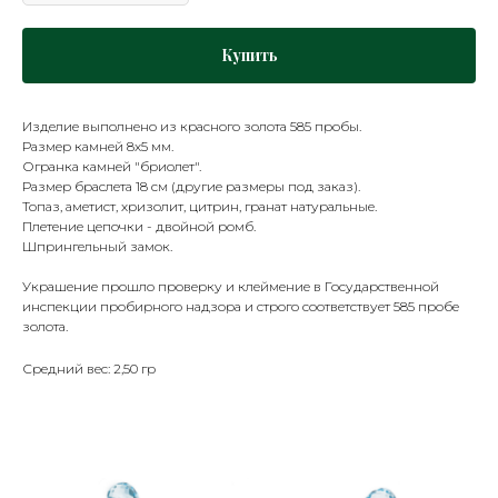
Купить
Изделие выполнено из красного золота 585 пробы.
Размер камней 8х5 мм.
Огранка камней "бриолет".
Размер браслета 18 см (другие размеры под заказ).
Топаз, аметист, хризолит, цитрин, гранат натуральные.
Плетение цепочки - двойной ромб.
Шпрингельный замок.
Украшение прошло проверку и клеймение в Государственной
инспекции пробирного надзора и строго соответствует 585 пробе
золота.
Средний вес: 2,50 гр