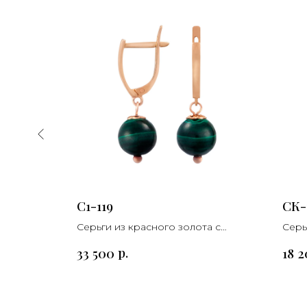
С1-119
СК-
а с
Серьги из красного золота с
Серь
малахитом
амет
р.
33 500
18 