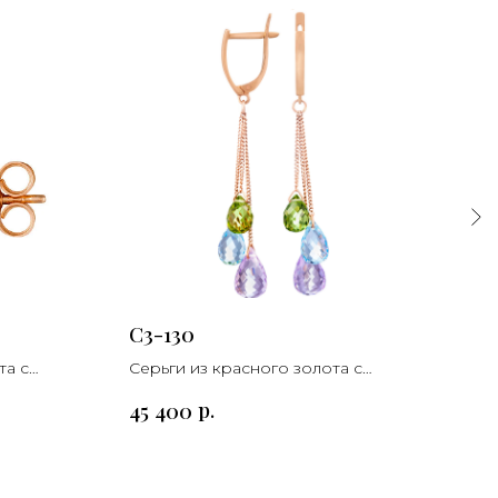
С3-130
СК-
та с
Серьги из красного золота с
Серь
топазом, аметистом, хризолитом
жем
р.
45 400
18 