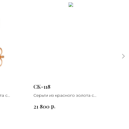
СК-118
СК-
та с
Серьги из красного золота с
Серь
агатом
аме
р.
21 800
18 