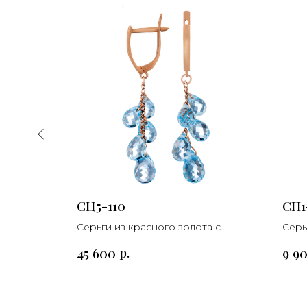
СЦ5-110
СП1
а с
Серьги из красного золота с
Серь
топазом
жемч
р.
45 600
9 9