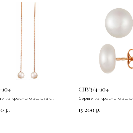
-104
СПУ3/4-104
ги из красного золота с
Серьги из красного золо
угом
жемчугом
р.
р.
00
15 200