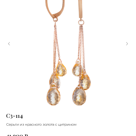
С3-114
С
Серьги из красного золота с цитрином
Сер
р.
41 900
24