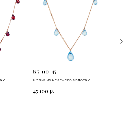
К5-110-45
К5-
а с
Колье из красного золота с
Коль
топазом
гра
р.
45 100
42 