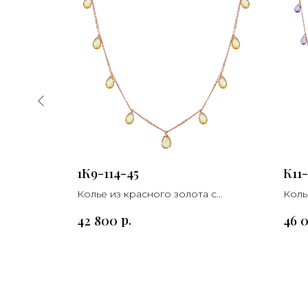
1К9-114-45
К11-
 с
Колье из красного золота с
Коль
цитрином
амет
р.
42 800
46 