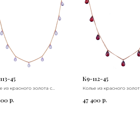
113-45
К9-112-45
е из красного золота с
Колье из красного золот
истом
гранатом
р.
р.
000
47 400