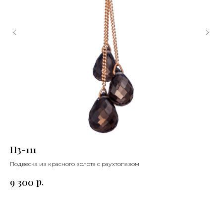
П3-111
П
Подвеска из красного золота с раухтопазом
Под
р.
9 300
11